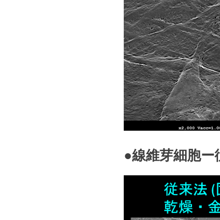
つ
被
膜
が
生
物
の
個
体
や
組
織・
細
胞
な
●線維芽細胞ー
ど
の
水
分
を
保
持