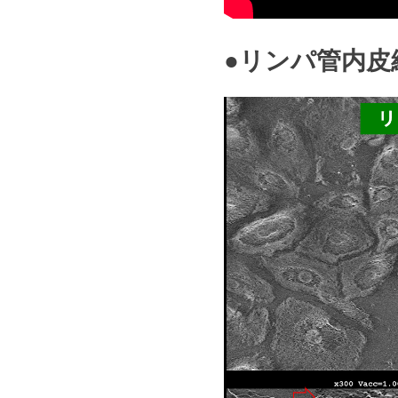
で、
ご
く
●リンパ管内皮
薄
い
被
膜
を
形
成
し、
対
象
物
か
ら
の
水
分
の
蒸
発