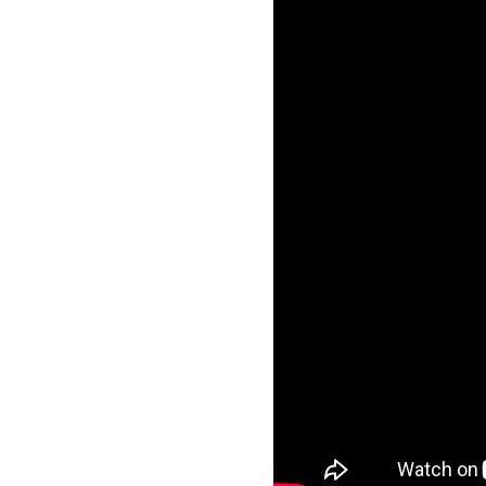
物
の
個
体
や
組
織、
細
胞
な
ど
の
表
面
に
塗
布
す
る
こ
と