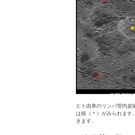
を
抑
制
す
る
技
術
で
す。
宇
宙
空
間
に
近
い
ヒト由来のリンパ管内皮細胞
真
は核（＊）がみられます
空
下
きます。
の
電