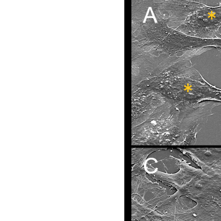
し、
元々
の
形
状
を
維
持
し
た
ま
ま
観
察
す
る
こ
と
が
で
き