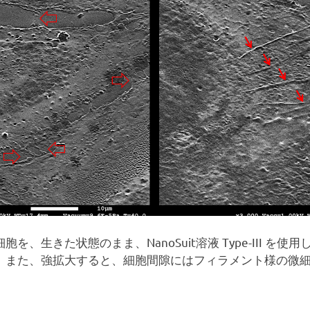
を、生きた状態のまま、NanoSuit溶液 Type-III を
。また、強拡大すると、細胞間隙にはフィラメント様の微