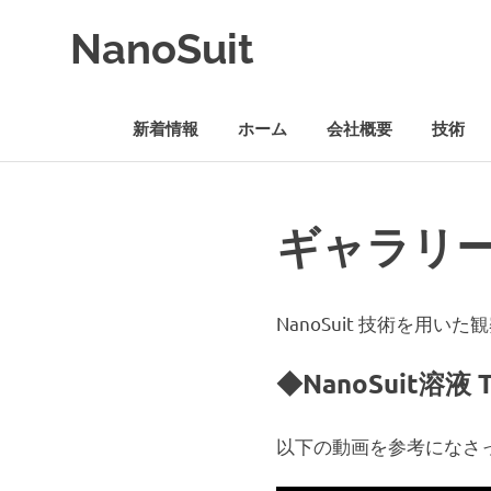
コ
NanoSuit
ン
テ
NanoSuit
ン
技
ツ
新着情報
ホーム
会社概要
技術
術
へ
は、
ス
生
キ
体
ッ
適
ギャラリーI
プ
合
性
高
分
NanoSuit 技術を用
子
の
◆NanoSuit溶液
水
溶
液
以下の動画を参考になさ
を
生