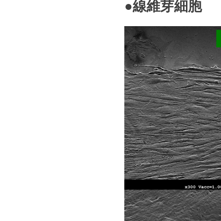
●線維芽細胞
子
顕
微
鏡
観
察
に
お
い
て、
宇
宙
服
の
よ
う
な
機
能
を
持