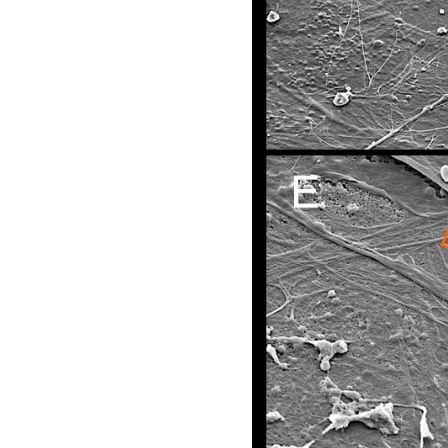
ま
す。
NanoSuit
株
式
会
社
は
国
立
大
学
法
人
浜
松
医
科
大
学
の