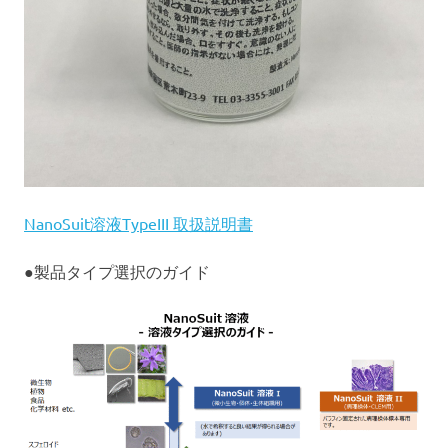
子
顕
微
鏡
観
察
に
お
い
て、
宇
NanoSuit溶液TypeIII 取扱説明書
宙
服
●製品タイプ選択のガイド
の
よ
う
な
機
能
を
持
つ