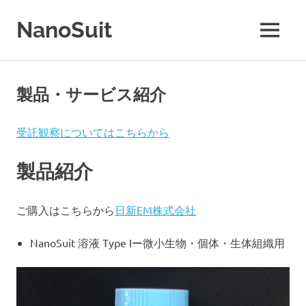
コ
ン
NanoSuit
MENU
テ
NanoSuit
ン
技
ツ
術
へ
製品・サービス紹介
は、
ス
生
キ
体
受託観察についてはこちらから
適
ッ
合
プ
製品紹介
性
高
分
ご購入はこちらから
日新EM株式会社
子
の
水
NanoSuit 溶液 Type Iー微小生物・個体・生体組織用
溶
液
を
生