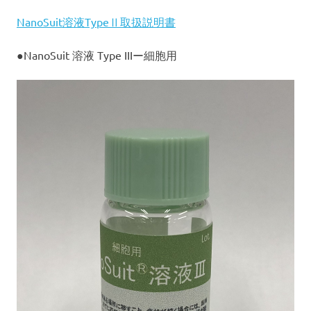
を
NanoSuit溶液TypeⅡ取扱説明書
抑
制
す
●NanoSuit 溶液 Type IIIー細胞用
る
技
術
で
す。
宇
宙
空
間
に
近
い
真
空
下
の
電