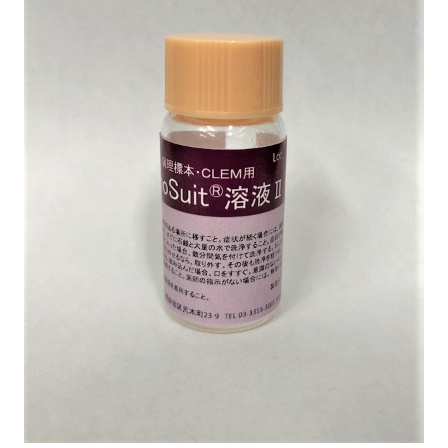
ご
く
薄
い
被
膜
を
形
成
し、
対
象
物
か
ら
の
水
分
の
蒸
発