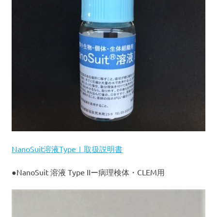
物
の
個
体
や
組
織、
細
胞
な
ど
の
表
面
に
NanoSuit溶液TypeⅠ取扱説明書
塗
布
●NanoSuit 溶液 Type IIー病理検体・CLEM用
す
る
こ
と
で、