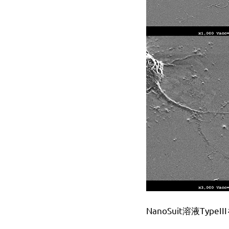
を
抑
制
す
る
技
術
で
す。
宇
宙
空
間
に
近
い
真
空
下
NanoSuit溶液Ty
の
電