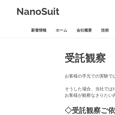
コ
NanoSuit
ン
テ
NanoSuit
ン
技
ツ
新着情報
ホーム
会社概要
技術
術
へ
は、
ス
生
キ
体
ッ
適
受託観察
プ
合
性
高
分
お客様の手元での実験で
子
の
そうした場合、当社ではN
水
お客様が観察なさりたい
溶
液
を
◇受託観察ご
生