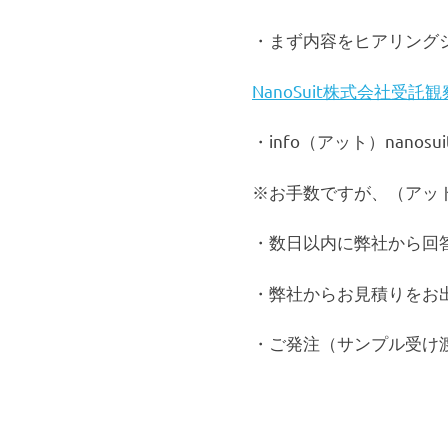
物
の
・まず内容をヒアリング
個
体
NanoSuit株式会社受
や
組
織、
・info（アット）nano
細
胞
※お手数ですが、（アッ
な
ど
・数日以内に弊社から回
の
表
面
・弊社からお見積りをお
に
塗
・ご発注（サンプル受け
布
す
る
こ
と