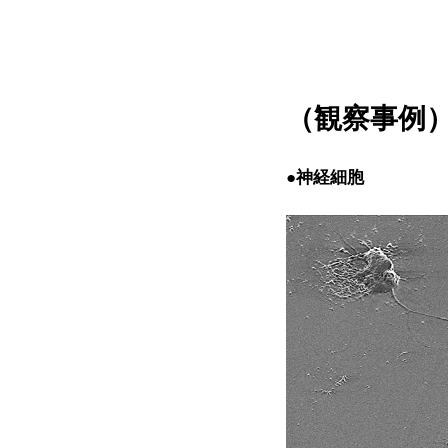
で、
ご
く
薄
い
（観察事例
被
膜
を
形
●神経細胞
成
し、
対
象
物
か
ら
の
水
分
の
蒸
発