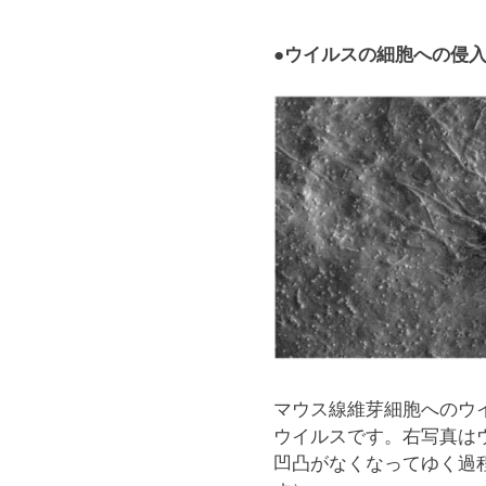
子
顕
●ウイルスの細胞への侵
微
鏡
観
察
に
お
い
て、
宇
宙
服
の
よ
う
な
機
マウス線維芽細胞へのウ
能
ウイルスです。右写真は
を
凹凸がなくなってゆく過
持