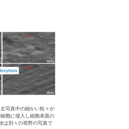
。左写真中の細かい粒々が
が細胞に侵入し細胞表面の
枚は別々の視野の写真で