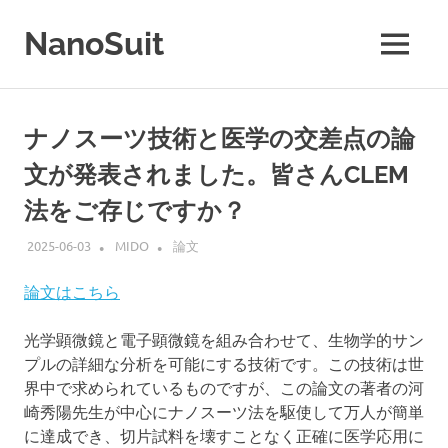
コ
ン
NanoSuit
MENU
テ
NanoSuit
ン
技
ツ
術
へ
ナノスーツ技術と医学の交差点の論
は、
ス
生
文が発表されました。皆さんCLEM
キ
体
適
ッ
法をご存じですか？
合
プ
性
2025-06-03
MIDO
論文
高
分
論文はこちら
子
の
光学顕微鏡と電子顕微鏡を組み合わせて、生物学的サン
水
プルの詳細な分析を可能にする技術です。この技術は世
溶
界中で求められているものですが、この論文の著者の河
液
崎秀陽先生が中心にナノスーツ法を駆使して万人が簡単
を
生
に達成でき、切片試料を壊すことなく正確に医学応用に