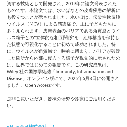
物
資する技術として開発され、2019年に論文発表された
の
ものです。本論文では、水いぼなどの皮膚疾患の解析に
個
も役立つことが示されました。水いぼは、伝染性軟属腫
体
ウイルス（MCV）による感染症で、主に子どもたちに
や
多く見られます。皮膚表面のバリアである角質層とウイ
組
ルス粒子との“立体的な相互関係”を、組織構造を保持し
織、
細
た状態で可視化することに初めて成功されました。特
胞
に、ウイルスが角質層で一時的に留まり、バリアが破綻
な
した箇所から内部に侵入する様子が視覚的に示されたの
ど
は、世界ではじめての報告です。この研究成果は、
の
Wiley 社の国際学術誌「Immunity, Inflammation and
表
Disease」オンライン版にて、2025年6月3日に公開され
面
ました。Open Accessです。
に
塗
布
是非ご覧いただき、皆様の研究や診療にご活用くださ
す
い。
る
こ
と
論
前
NanoSuit株式会社！！
で、