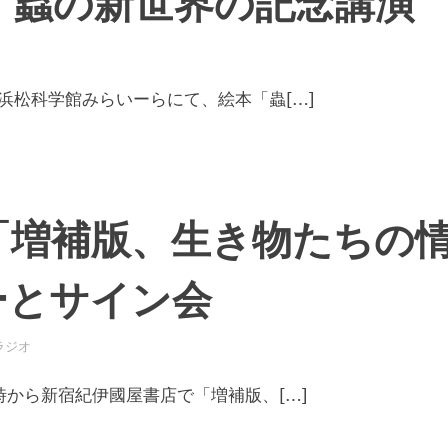
日 蟲の新世界の記念講演
に浜松科学館みらいーらにて、絵本「蟲[…]
日「増補版、生き物たちの
ーとサイン会
ラジオ
7時から新宿紀伊國屋書店で「増補版、[…]