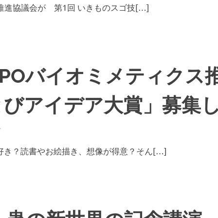
推進協議会が 第1回 いきものスゴ技[…]
NPOバイオミメティクス
とびアイデア大賞」募集
ト
き？読書やお絵描き、想像が得意？そん[…]