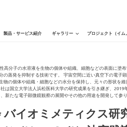
製品・サービス紹介
ギャラリー
プロジェクト（イム
体適合性高分子の水溶液を生物の個体や組織、細胞などの表面に塗布
分の蒸発を抑制する技術です。 宇宙空間に近い真空下の電子
゙生物の個体や組織・細胞などの水分を保持し、元々の形状を維
t株式会社は国立大学法人浜松医科大学の研究成果を引き継ぎ、201
を用いて、新たな電子顕微鏡観察の展開やその他の用途を開発して参
 バイオミメティクス研