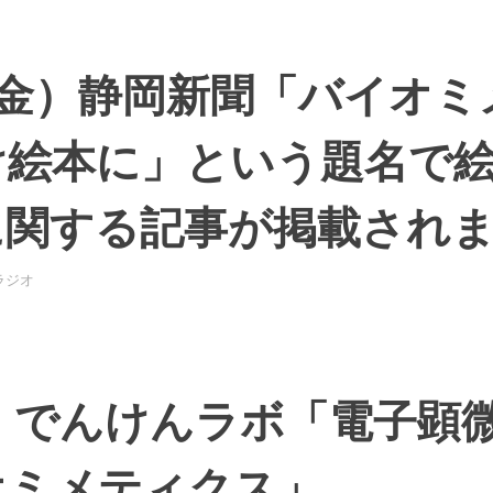
（金）静岡新聞「バイオ
け絵本に」という題名で
に関する記事が掲載され
ラジオ
日 でんけんラボ「電子顕
オミメティクス」