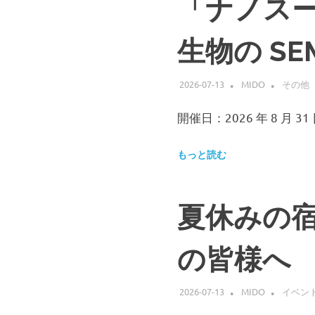
「ナノスー
物
の
個
生物の S
体
や
組
2026-07-13
MIDO
その他
織、
細
開催日：2026 年 8 月 31
胞
な
ど
もっと読む
の
表
面
夏休みの
に
塗
布
の皆様へ
す
る
こ
2026-07-13
MIDO
イベン
と