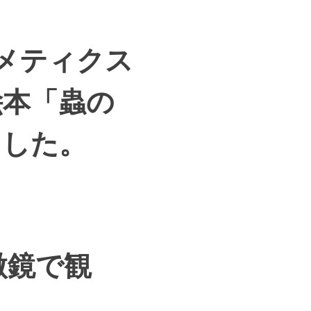
ミメティクス
絵本「蟲の
ました。
微鏡で観