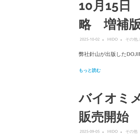
10月15
し、
元々
の
略 増補
形
状
を
2025-10-02
MIDO
その他
,
維
持
弊社針山が出版したDOJ
し
た
もっと読む
ま
ま
観
察
バイオミ
す
る
こ
販売開始
と
が
で
2025-09-05
MIDO
その他
き