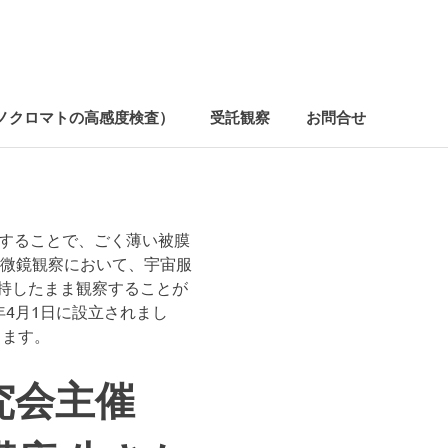
ノクロマトの高感度検査）
受託観察
お問合せ
することで、ごく薄い被膜
顕微鏡観察において、宇宙服
持したまま観察することが
9年4月1日に設立されまし
ります。
究会主催