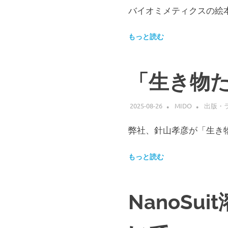
ま
バイオミメティクスの絵本
す。
NanoSuit
株
もっと読む
式
会
社
「生き物
は
国
立
2025-08-26
MIDO
出版・
大
学
弊社、針山孝彦が「生き物
法
人
浜
もっと読む
松
医
科
NanoSu
大
学
の