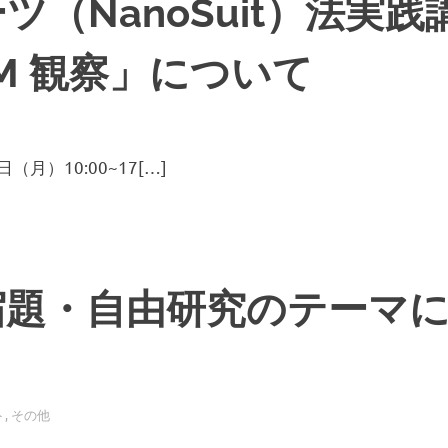
ツ（NanoSuit）法実践
EM 観察」について
 日（月）10:00~17[…]
宿題・自由研究のテーマ
ト
,
その他