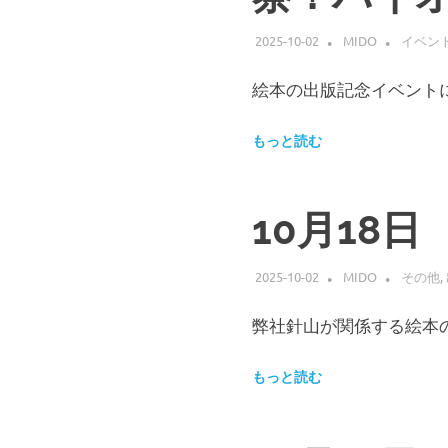
つ
被
2025-10-02
MIDO
イベン
膜
が
絵本の出版記念イベントに
生
物
の
もっと読む
個
体
や
組
10月18
織・
細
胞
2025-10-02
MIDO
その他
,
な
ど
弊社針山が関係する絵本の
の
水
もっと読む
分
を
保
持