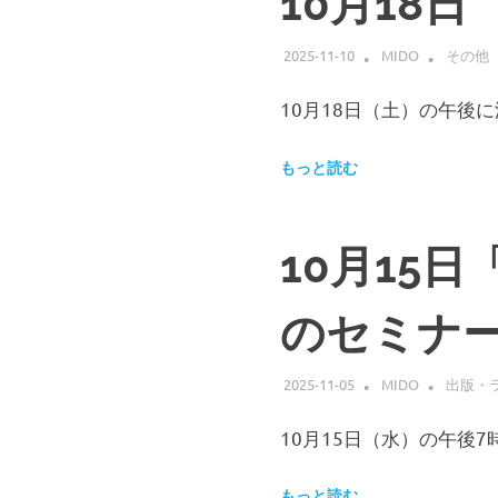
10月18
を
抑
2025-11-10
MIDO
その他
制
す
10月18日（土）の午後
る
技
術
もっと読む
で
す。
宇
10月15
宙
空
間
のセミナ
に
近
い
2025-11-05
MIDO
出版・
真
空
10月15日（水）の午後
下
の
電
もっと読む