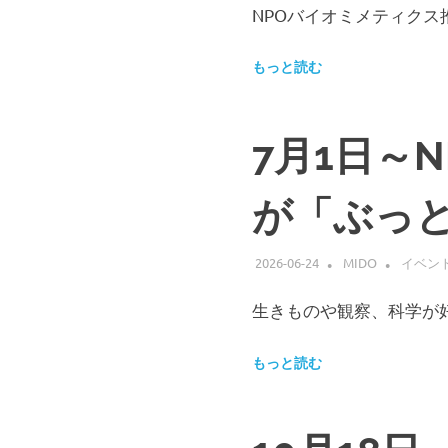
で、
NPOバイオミメティクス
ご
く
薄
もっと読む
い
被
膜
7月1日～
を
形
成
が「ぶっ
し、
対
象
2026-06-24
MIDO
イベン
物
か
生きものや観察、科学が好
ら
の
水
もっと読む
分
の
蒸
発