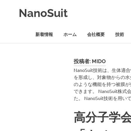
コ
NanoSuit
ン
テ
NanoSuit
ン
技
ツ
新着情報
ホーム
会社概要
技術
術
へ
は、
ス
生
キ
体
ッ
適
投稿者:
MIDO
プ
合
NanoSuit技術は、生
性
を形成し、対象物からの水
高
のような機能を持つ被膜か
分
できます。 NanoSui
子
の
た。 NanoSuit技術
水
溶
高分子学会
液
を
生