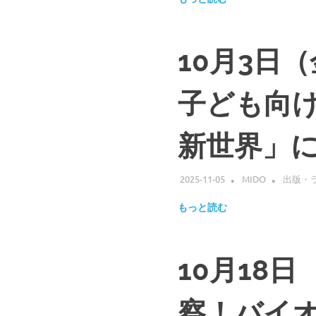
子
顕
微
10月3日
鏡
観
察
子ども向
に
お
い
新世界」
て、
宇
宙
2025-11-05
MIDO
出版・
服
の
もっと読む
よ
う
な
機
10月18
能
を
察！バイ
持