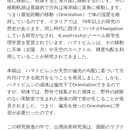
物
移動軌跡は直線的で方向は海岸線に直角に移動します。
の
つまり最短距離の移動（Orientation）で体の湿度を維
個
体
持しているのです。イタリアでは、70年以上の研究の
や
歴史があります。同じ時代に西洋ミツバチがNavigation
組
している研究がなされ、K.vonFrischがノーベル医学生
織、
理学賞を受賞されています。ハマトビムシは、その移動
細
に天体（太陽、月）や天空のスペクトル、輝度勾配を利
胞
用していることが研究されてきました。
な
ど
の
本稿は、ハマトビムシが天空の偏光の勾配に基づいて方
表
向付けできる能力をもつことを発見しました。しかも、
面
ハマトビムシの成体は偏光下でOrientationできるので
に
すが、幼体では、野外で採集された個体と、野外の経験
塗
のない実験室で生まれた個体の間で差が生じることが発
布
見されました。つまり、偏光を使ったOrientationに学
す
習が必要だったのです。
る
こ
と
この研究推進の中で、山濱由美研究員は、個眼のラブド
で、