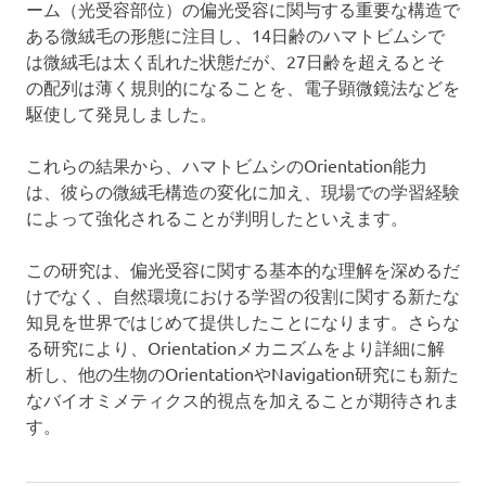
ーム（光受容部位）の偏光受容に関与する重要な構造で
ご
ある微絨毛の形態に注目し、14日齢のハマトビムシで
く
は微絨毛は太く乱れた状態だが、27日齢を超えるとそ
薄
の配列は薄く規則的になることを、電子顕微鏡法などを
い
駆使して発見しました。
被
膜
を
これらの結果から、ハマトビムシのOrientation能力
形
は、彼らの微絨毛構造の変化に加え、現場での学習経験
成
によって強化されることが判明したといえます。
し、
対
この研究は、偏光受容に関する基本的な理解を深めるだ
象
けでなく、自然環境における学習の役割に関する新たな
物
か
知見を世界ではじめて提供したことになります。さらな
ら
る研究により、Orientationメカニズムをより詳細に解
の
析し、他の生物のOrientationやNavigation研究にも新た
水
なバイオミメティクス的視点を加えることが期待されま
分
す。
の
蒸
発