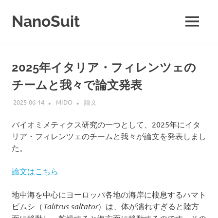
コ
ン
NanoSuit
MENU
テ
NanoSuit
ン
技
ツ
術
へ
2025年イタリア・フィレンツェの
は、
ス
生
チームと我々で論文発表
キ
体
適
ッ
2025-06-14
MIDO
論文
合
プ
性
バイオミメティクス研究の一つとして、2025年にイタ
高
リア・フィレンツェのチームと我々が論文を発表しまし
分
た。
子
の
水
論文はこちら
溶
液
地中海を中心にヨーロッパ各地の海岸に棲息するハマト
を
ビムシ（
Talitrus saltator
）は、体が濡れすぎると陸方
生
面に移動し、乾燥すると海方面に移動するのです。その